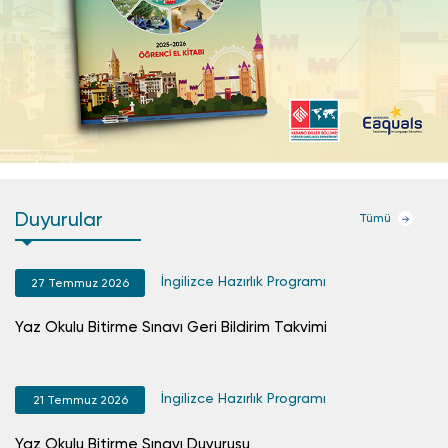
Duyurular
Tümü
İngilizce Hazırlık Programı
27 Temmuz 2026
Yaz Okulu Bitirme Sınavı Geri Bildirim Takvimi
Su
İngilizce Hazırlık Programı
21 Temmuz 2026
Yaz Okulu Bitirme Sınavı Duyurusu
SA