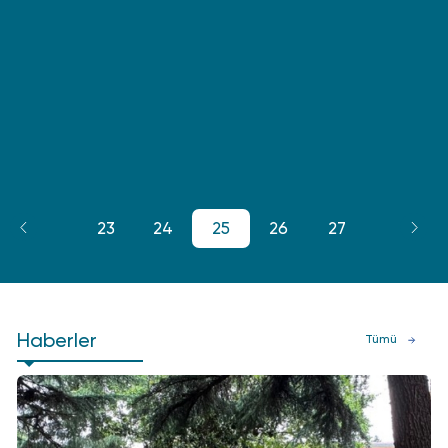
22
23
24
25
26
27
28
Haberler
Tümü