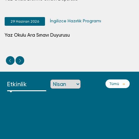
İngilizce Hazırlık Programı
29 Haziran 2026
Yaz Okulu Ara Sınavı Duyurusu
202
Etkinlik
Tümü