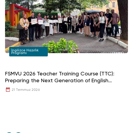
İngilizce Hazırlık
Programı
FSMVU 2026 Teacher Training Course (TTC):
Ya
Preparing the Next Generation of English
D
Teachers
21 Temmuz 2026
Sö
(m
ün
öğ
ge