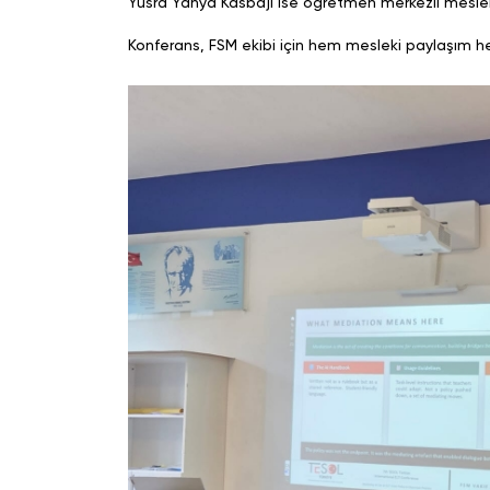
Yüsra Yahya Kasbajı ise öğretmen merkezli mesleki 
Konferans, FSM ekibi için hem mesleki paylaşım h