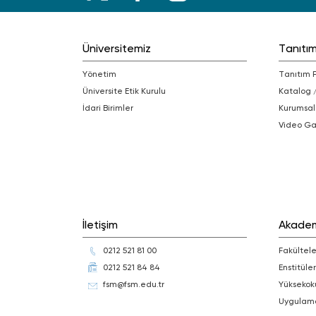
Üniversitemiz
Tanıtı
Yönetim
Tanıtım 
Üniversite Etik Kurulu
Katalog 
İdari Birimler
Kurumsal
Video Ga
İletişim
Akade
0212 521 81 00
Fakültele
0212 521 84 84
Enstitüler
fsm@fsm.edu.tr
Yüksekok
Uygulam