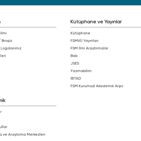
m
Kütüphane ve Yayınlar
Filmi
Kütüphane
/ Broşür
FSMVÜ Yayınları
 Logolarımız
FSM İlmî Araştırmalar
leri
bab
JSES
Yazmabilim
İBTAD
FSM Kurumsal Akademik Arşiv
mik
r
ullar
a ve Araştırma Merkezleri