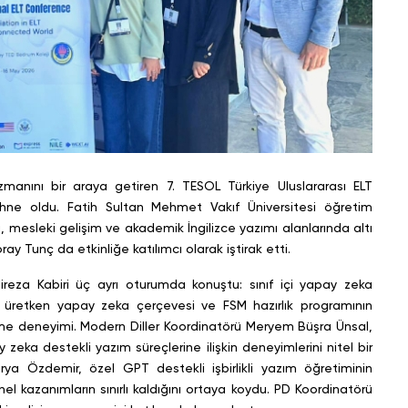
uzmanını bir araya getiren 7. TESOL Türkiye Uluslararası ELT
ahne oldu. Fatih Sultan Mehmet Vakıf Üniversitesi öğretim
mesleki gelişim ve akademik İngilizce yazımı alanlarında altı
ay Tunç da etkinliğe katılımcı olarak iştirak etti.
ireza Kabiri üç ayrı oturumda konuştu: sınıf içi yapay zeka
üretken yapay zeka çerçevesi ve FSM hazırlık programının
tirme deneyimi. Modern Diller Koordinatörü Meryem Büşra Ünsal,
zeka destekli yazım süreçlerine ilişkin deneyimlerini nitel bir
rya Özdemir, özel GPT destekli işbirlikli yazım öğretiminin
l kazanımların sınırlı kaldığını ortaya koydu. PD Koordinatörü