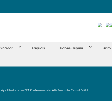
Sınavlar
Eaquals
Haber-Duyuru
Birim
ürkiye Uluslararası ELT Konferansı'nda Altı Sunumla Temsil Edildi