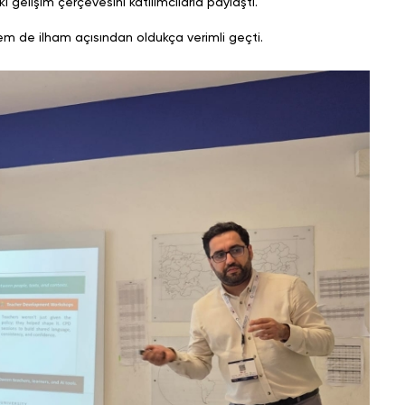
gelişim çerçevesini katılımcılarla paylaştı.
em de ilham açısından oldukça verimli geçti.