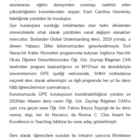
uluslararası eğitim deneyimleri sunmayı taahhüt eden
yükseköğretim kurumlarından oluşan, East Carolina University
liderliğinde yürütülen bir kuruluştur.
Üye kuruluşlara sunduğu imkânlardan olan farklı ülkelerden
üniversitelerle ortak olarak yürüttülen sanal değişim olanakları
mevcuttur. Bunlardan Global Understanding dersi, 2019 yılında, o
dönem Yabancı Diller bölümümüzden görevlendirmeyle Sivil
Havacılık Kabin Hizmetleri programında bulunan İngilizce Hazırlık
Okulu Öğretim Görevlilerimizden Öğr. Gör. Zeynep Bilgehan CAN
tarafından program başkanlığının ve MYO'nun da destekleriyle
üniversitemizin GPE üyeliği neticesinde, SHKH müfredatına
seçmeli ders olarak eklenmiştir ve ilgili programda her yıl bu dersi
hâlâ öğrencilerimize sunmaktayız.
Kurumumuzda GPE kuruluşunun koordinatörlüğünü yürüten ve
2019'dan itibaren dersi veren Öğr. Gör. Zeynep Bilgehan CAN'ın
yanı sıra geçen sene Öğr. Gör. Fatma Beyza Soyyigit de bu dersi
vermiş olup, her iki Hocamız da Rosina C. Chia Award for
Excellence in Teaching ödülüne bu sene aday gösterilmiştir.
Ders olarak öğrencilere sunulan bu imkanın yanısıra Worldwise