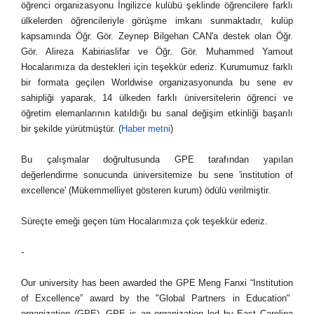
öğrenci organizasyonu İngilizce kulübü şeklinde öğrencilere farklı
ülkelerden öğrencileriyle görüşme imkanı sunmaktadır, kulüp
kapsamında Öğr. Gör. Zeynep Bilgehan CAN'a destek olan Öğr.
Gör. Alireza Kabiriaslifar ve Öğr. Gör. Muhammed Yamout
Hocalarımıza da destekleri için teşekkür ederiz. Kurumumuz farklı
bir formata geçilen Worldwise organizasyonunda bu sene ev
sahipliği yaparak, 14 ülkeden farklı üniversitelerin öğrenci ve
öğretim elemanlarının katıldığı bu sanal değişim etkinliği başarılı
bir şekilde yürütmüştür. (
Haber metni
)
Bu çalışmalar doğrultusunda GPE tarafından yapılan
değerlendirme sonucunda üniversitemize bu sene 'institution of
excellence' (Mükemmelliyet gösteren kurum) ödülü verilmiştir.
Süreçte emeği geçen tüm Hocalarımıza çok teşekkür ederiz.
-
Our university has been awarded the GPE Meng Fanxi “Institution
of Excellence” award by the "Global Partners in Education"
organization (GPE). GPE is an organization led by East Carolina