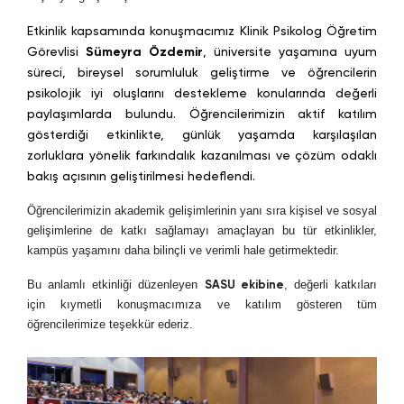
Etkinlik kapsamında konuşmacımız
Klinik Psikolog Öğretim
Görevlisi
Sümeyra Özdemir
, üniversite yaşamına uyum
süreci, bireysel sorumluluk geliştirme ve öğrencilerin
psikolojik iyi oluşlarını destekleme konularında değerli
paylaşımlarda bulundu. Öğrencilerimizin aktif katılım
gösterdiği etkinlikte, günlük yaşamda karşılaşılan
zorluklara yönelik farkındalık kazanılması ve çözüm odaklı
bakış açısının geliştirilmesi hedeflendi.
Öğrencilerimizin akademik gelişimlerinin yanı sıra kişisel ve sosyal
gelişimlerine de katkı sağlamayı amaçlayan bu tür etkinlikler,
kampüs yaşamını daha bilinçli ve verimli hale getirmektedir.
Bu anlamlı etkinliği düzenleyen
SASU ekibine
, değerli katkıları
için kıymetli konuşmacımıza ve katılım gösteren tüm
öğrencilerimize teşekkür ederiz.