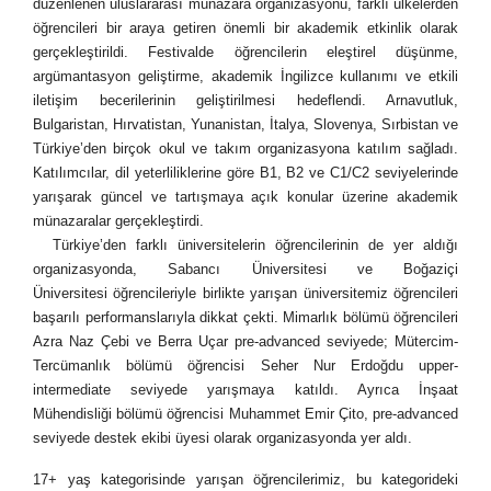
düzenlenen uluslararası münazara organizasyonu, farklı ülkelerden
öğrencileri bir araya getiren önemli bir akademik etkinlik olarak
gerçekleştirildi. Festivalde öğrencilerin eleştirel düşünme,
argümantasyon geliştirme, akademik İngilizce kullanımı ve etkili
iletişim becerilerinin geliştirilmesi hedeflendi. Arnavutluk,
Bulgaristan, Hırvatistan, Yunanistan, İtalya, Slovenya, Sırbistan ve
Türkiye’den birçok okul ve takım organizasyona katılım sağladı.
Katılımcılar, dil yeterliliklerine göre B1, B2 ve C1/C2 seviyelerinde
yarışarak güncel ve tartışmaya açık konular üzerine akademik
münazaralar gerçekleştirdi.
Türkiye’den farklı üniversitelerin öğrencilerinin de yer aldığı
organizasyonda, Sabancı Üniversitesi ve Boğaziçi
Üniversitesi öğrencileriyle birlikte yarışan üniversitemiz öğrencileri
başarılı performanslarıyla dikkat çekti. Mimarlık bölümü öğrencileri
Azra Naz Çebi ve Berra Uçar pre-advanced seviyede; Mütercim-
Tercümanlık bölümü öğrencisi Seher Nur Erdoğdu upper-
intermediate seviyede yarışmaya katıldı. Ayrıca İnşaat
Mühendisliği bölümü öğrencisi Muhammet Emir Çito, pre-advanced
seviyede destek ekibi üyesi olarak organizasyonda yer aldı.
17+ yaş kategorisinde yarışan öğrencilerimiz, bu kategorideki