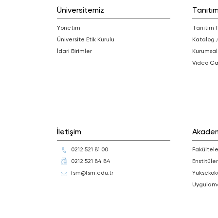
Üniversitemiz
Tanıtı
Yönetim
Tanıtım 
Üniversite Etik Kurulu
Katalog 
İdari Birimler
Kurumsal
Video Ga
İletişim
Akade
0212 521 81 00
Fakültele
0212 521 84 84
Enstitüler
fsm@fsm.edu.tr
Yüksekok
Uygulam