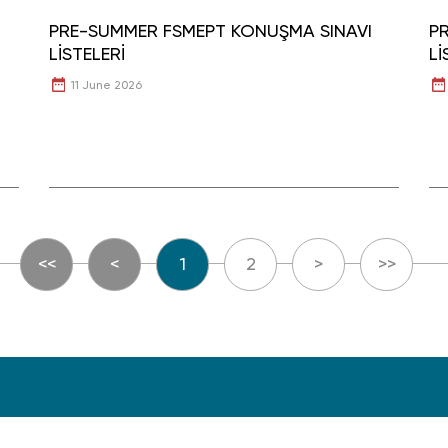
PRE-SUMMER FSMEPT KONUŞMA SINAVI
PR
LİSTELERİ
Lİ
11 June 2026
<<
<
1
2
>
>>