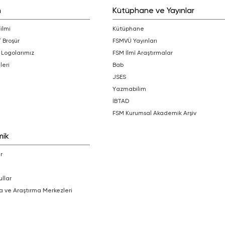
m
Kütüphane ve Yayınlar
Filmi
Kütüphane
/ Broşür
FSMVÜ Yayınları
 Logolarımız
FSM İlmî Araştırmalar
leri
bab
JSES
Yazmabilim
İBTAD
FSM Kurumsal Akademik Arşiv
mik
r
ullar
a ve Araştırma Merkezleri