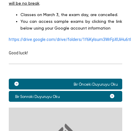
will be no break
.
Classes on March 3, the exam day, are cancelled.
You can access sample exams by clicking the link
below using your Google account information
https://drive.google.com/drive/folders/1f6KyIsum3WrFpXUiHu
Good luck!
Bir Önceki Duyuruyu Oku
Bir Sonraki Duyuruyu Oku