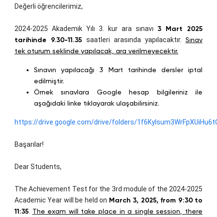
Değerli öğrencilerimiz,
2024-2025 Akademik Yılı 3. kur ara sınavı
3 Mart 2025
tarihinde 9.30-11.35
saatleri arasında yapılacaktır.
Sınav
tek oturum şeklinde yapılacak, ara verilmeyecektir.
Sınavın yapılacağı 3 Mart tarihinde dersler iptal
edilmiştir.
Örnek sınavlara Google hesap bilgileriniz ile
aşağıdaki linke tıklayarak ulaşabilirsiniz.
https://drive.google.com/drive/folders/1f6KyIsum3WrFpXUiHu
Başarılar!
Dear Students,
The Achievement Test for the 3rd module of the 2024-2025
Academic Year will be held on
March 3, 2025, from 9:30 to
11:35
.
The exam will take place in a single session, there