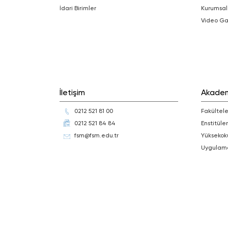
İdari Birimler
Kurumsal
Video Ga
İletişim
Akade
0212 521 81 00
Fakültele
0212 521 84 84
Enstitüler
fsm@fsm.edu.tr
Yüksekok
Uygulam