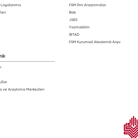
 Logolarımız
FSM İlmî Araştırmalar
leri
bab
JSES
Yazmabilim
İBTAD
FSM Kurumsal Akademik Arşiv
mik
r
ullar
a ve Araştırma Merkezleri