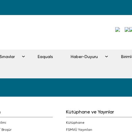
Sınavlar
Eaquals
Haber-Duyuru
Birim
m
Kütüphane ve Yayınlar
Filmi
Kütüphane
/ Broşür
FSMVÜ Yayınları