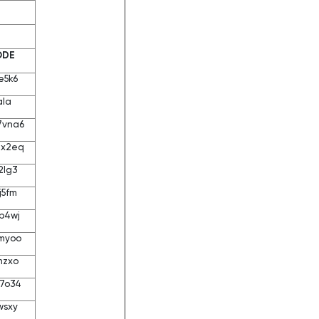
ODE
e5k6
ala
7vna6
4x2eq
2lg3
j5fm
b4wj
myoo
mzxo
7o34
wsxy