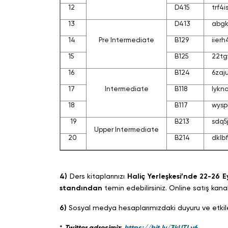
12
D415
trf4i
13
D413
abgk
14
Pre Intermediate
B129
iier
15
B125
22tg
16
B124
6zaju
17
Intermediate
B118
lykna
18
B117
wysp
19
B213
sdq5
Upper Intermediate
20
B214
dklb
4)
Ders kitaplarınızı
Haliç Yerleşkesi’nde
22-26 E
standından
temin edebilirsiniz. Online satış kan
6)
Sosyal medya hesaplarımızdaki duyuru ve etkileşi
*
Twitter adresimiz
:
https://bit.ly/3kUTLv6