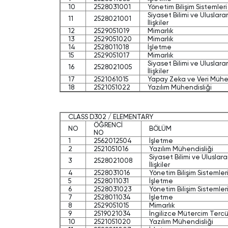
10
2528031001
Yönetim Bilişim Sistemleri
Siyaset Bilimi ve Uluslara
11
2528021001
İlişkiler
12
2529051019
Mimarlık
13
2529051020
Mimarlık
14
2528011018
İşletme
15
2529051017
Mimarlık
Siyaset Bilimi ve Uluslara
16
2528021005
İlişkiler
17
2521061015
Yapay Zeka ve Veri Mühen
18
2521051022
Yazılım Mühendisliği
CLASS D302 / ELEMENTARY
ÖĞRENCİ
NO
BÖLÜM
NO
1
2562012504
İşletme
2
2521051016
Yazılım Mühendisliği
Siyaset Bilimi ve Uluslara
3
2528021008
İlişkiler
4
2528031016
Yönetim Bilişim Sistemler
5
2528011031
İşletme
6
2528031023
Yönetim Bilişim Sistemler
7
2528011034
İşletme
8
2529051015
Mimarlık
9
2519021034
İngilizce Mütercim Terc
10
2521051020
Yazılım Mühendisliği