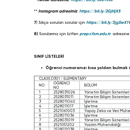
**
Instagram adresimiz
:
https://bit.ly/2GjHjX5
7
) Sıkça sorulan sorular için
https://bit.ly/3jgSwX1
b
8)
Sorularınız için lütfen
prep@fsm.edu.tr
adresine 
SINIF LİSTELERİ
Öğrenci numaranızı kısa yoldan bulmak i
CLASS D301 / ELEMENTARY
ÖĞRENCİ
NO
BÖLÜM
NO
1
2528031026
Yönetim Bilişim Sistemleri
2
2528031011
Yönetim Bilişim Sistemleri
3
2528011040
İşletme
4
2528011017
İşletme
5
2521061003
Yapay Zeka ve Veri Mühen
6
2528011036
İşletme
7
2528031019
Yönetim Bilişim Sistemleri
8
2521051202
Yazılım Mühendisliği
9
2528011038
İşletme