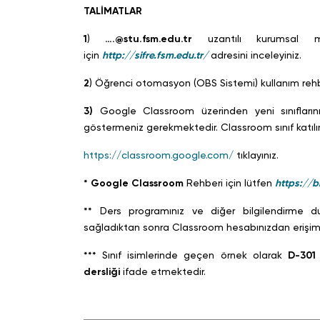
TALİMATLAR
1
)
…
.@stu.fsm.edu.tr
uzantılı kurumsal ma
için
http://sifre.fsm.edu.tr/
adresini inceleyiniz.
2
) Öğrenci otomasyon (OBS Sistemi) kullanım rehbe
3)
Google Classroom üzerinden yeni sınıfları
göstermeniz gerekmektedir. Classroom sınıf katılım 
https://classroom.google.com/
tıklayınız.
*
Google Classroom
Rehberi için lütfen
https://b
** Ders programınız ve diğer bilgilendirme d
sağladıktan sonra Classroom hesabınızdan erişim
*** Sınıf isimlerinde geçen örnek olarak
D-30
dersliği
ifade etmektedir.