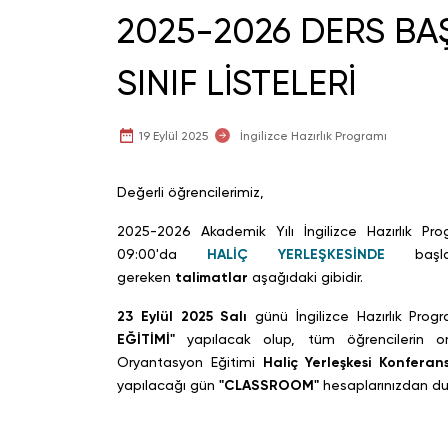
2025-2026 DERS B
SINIF LİSTELERİ
19 Eylül 2025
İngilizce Hazırlık Programı
Değerli öğrencilerimiz,
2025-2026 Akademik Yılı İngilizce Hazırlık Pro
09:00'da
HALİÇ YERLEŞKESİNDE
baş
gereken
talimatlar
aşağıdaki gibidir.
23 Eylül 2025 Salı
günü İngilizce Hazırlık Pro
EĞİTİMİ"
yapılacak olup, tüm öğrencilerin or
Oryantasyon Eğitimi
Haliç Yerleşkesi Konfer
yapılacağı gün
"CLASSROOM"
hesaplarınızdan duy