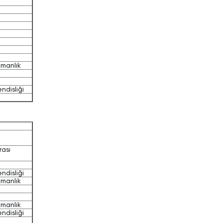
i
i
ümanlık
ndisliği
rası
i
ndisliği
ümanlık
i
ümanlık
ndisliği
i