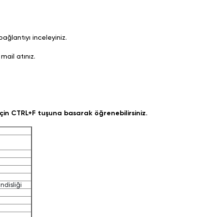
ağlantıyı inceleyiniz.
mail atınız.
çin CTRL+F tuşuna basarak öğrenebilirsiniz.
disliği