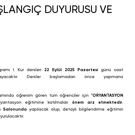
AŞLANGIÇ DUYURUSU VE
gramı I. Kur dersleri
22 Eylül 2025 Pazartesi
günü saat
layacaktır. Dersler başlamadan önce yapmanız
gramında öğrenim gören tüm öğrenciler için
"ORYANTASYON
yantasyon eğitimine katılmaları
önem arz etmektedir
.
ans Salonunda
yapılacak olup, detaylı bilgilendirme eğitimin
urulacaktır.