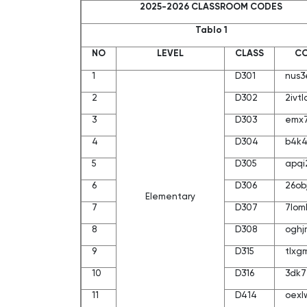
2025-2026 CLASSROOM CODES
Tablo 1
NO
LEVEL
CLASS
C
1
D301
nus3
2
D302
2ivtl
3
D303
emx
4
D304
b4k
5
D305
apqi
6
D306
26ob
Elementary
7
D307
7lom
8
D308
oghj
9
D315
tlxg
10
D316
3dk7
11
D414
oexl