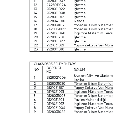
11
2528011007
İşletme
12
2428011024
İşletme
13
2528011022
İşletme
14
2528011008
İşletme
15
2528011012
İşletme
16
2528041010
İktisat
17
2528031012
Yönetim Bilişim Sistemler
18
2428031022
Yönetim Bilişim Sistemler
19
2519021040
İngilizce Mütercim Terc
20
2528011201
İşletme
21
2528011029
İşletme
22
2521061021
Yapay Zeka ve Veri Mühe
23
2528011010
İşletme
CLASS D303 / ELEMENTARY
ÖĞRENCİ
NO
BÖLÜM
NO
Siyaset Bilimi ve Uluslara
1
2528021006
İlişkiler
2
2528031030
Yönetim Bilişim Sistemler
3
2521061357
Yapay Zeka ve Veri Mühe
4
2519021031
İngilizce Mütercim Terc
5
2528031008
Yönetim Bilişim Sistemler
6
2521051201
Yazılım Mühendisliği
7
2519021033
İngilizce Mütercim Terc
8
2521061004
Yapay Zeka ve Veri Mühe
9
2528031022
Yönetim Bilişim Sistemler