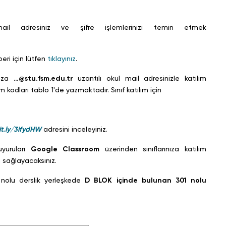
il adresiniz ve şifre işlemlerinizi temin etmek
ri için lütfen
tıklayınız
.
nıza
…@stu.fsm.edu.tr
uzantılı okul mail adresinizle katılım
kodları tablo 1'de yazmaktadır. Sınıf katılım için
it.ly/3ifydHW
adresini inceleyiniz.
uyuruları
Google Classroom
üzerinden sınıflarınıza katılım
 sağlayacaksınız.
1
nolu derslik yerleşkede
D BLOK içinde bulunan 301 nolu