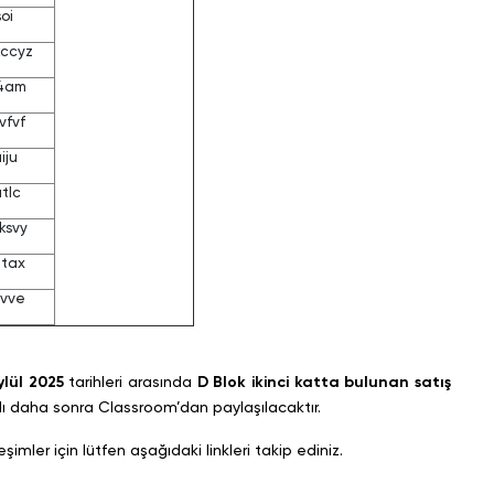
soi
ccyz
h4am
vfvf
iju
tlc
ksvy
jtax
fvve
ylül 2025
tarihleri arasında
D Blok ikinci katta bulunan satış
alı daha sonra Classroom’dan paylaşılacaktır.
mler için lütfen aşağıdaki linkleri takip ediniz.