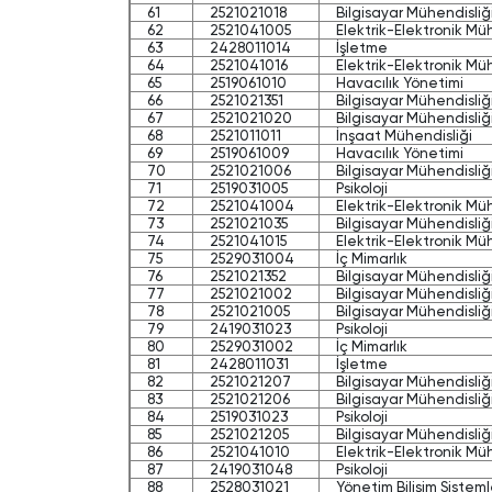
61
2521021018
Bilgisayar Mühendisliğ
62
2521041005
Elektrik-Elektronik Müh
63
2428011014
İşletme
64
2521041016
Elektrik-Elektronik Mü
65
2519061010
Havacılık Yönetimi
66
2521021351
Bilgisayar Mühendisliğ
67
2521021020
Bilgisayar Mühendisliğ
68
2521011011
İnşaat Mühendisliği
69
2519061009
Havacılık Yönetimi
70
2521021006
Bilgisayar Mühendisliğ
71
2519031005
Psikoloji
72
2521041004
Elektrik-Elektronik Mü
73
2521021035
Bilgisayar Mühendisliğ
74
2521041015
Elektrik-Elektronik Mü
75
2529031004
İç Mimarlık
76
2521021352
Bilgisayar Mühendisliğ
77
2521021002
Bilgisayar Mühendisliğ
78
2521021005
Bilgisayar Mühendisliğ
79
2419031023
Psikoloji
80
2529031002
İç Mimarlık
81
2428011031
İşletme
82
2521021207
Bilgisayar Mühendisliğ
83
2521021206
Bilgisayar Mühendisliğ
84
2519031023
Psikoloji
85
2521021205
Bilgisayar Mühendisliğ
86
2521041010
Elektrik-Elektronik Mü
87
2419031048
Psikoloji
88
2528031021
Yönetim Bilişim Sisteml