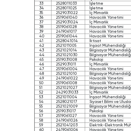
33
2528011033
İşletme
34
2528011025
İşletme
35
2529031022
İç Mimarlık
36
2519061040
Havacılık Yönetimi
37
2529031024
İç Mimarlık
38
2519061028
Havacılık Yönetimi
39
2419061017
Havacılık Yönetimi
40
2519061044
Havacılık Yönetimi
41
2528041014
İktisat
42
2521011005
İnşaat Mühendisliği
43
2521021014
Bilgisayar Mühendisliğ
44
2521021030
Bilgisayar Mühendisliğ
45
2519031008
Psikoloji
46
2529031011
İç Mimarlık
47
2519061004
Havacılık Yönetimi
48
2521021010
Bilgisayar Mühendisliğ
49
2419061022
Havacılık Yönetimi
50
2519061008
Havacılık Yönetimi
51
2521021027
Bilgisayar Mühendisliğ
52
2429031033
İç Mimarlık
53
2521011004
İnşaat Mühendisliği
54
2528021017
Siyaset Bilimi ve Uluslar
55
2521021009
Bilgisayar Mühendisliğ
56
2519031017
Psikoloji
57
2519061027
Havacılık Yönetimi
58
2419061026
Havacılık Yönetimi
59
2521041203
Elektrik-Elektronik Müh
60
2419061006
Havacılık Yönetimi