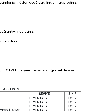
mler için lütfen aşağıdaki linkleri takip ediniz.
ağlantıyı inceleyiniz.
mail atınız.
çin CTRL+F tuşuna basarak öğrenebilirsiniz.
CLASS LISTS
SEVİYE
SINIFI
ELEMENTARY
D307
ELEMENTARY
D307
ELEMENTARY
D307
arası İlişkiler
ELEMENTARY
D307