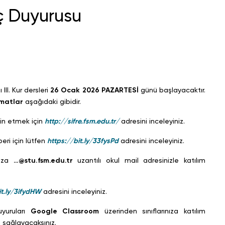
ıç Duyurusu
III. Kur dersleri
26 Ocak 2026 PAZARTESİ
günü başlayacaktır.
imatlar
aşağıdaki gibidir.
min etmek için
http://sifre.fsm.edu.tr/
adresini inceleyiniz.
ri için lütfen
https://bit.ly/33fysPd
adresini inceleyiniz.
nıza
…@stu.fsm.edu.tr
uzantılı okul mail adresinizle katılım
it.ly/3ifydHW
adresini inceleyiniz.
uyuruları
Google Classroom
üzerinden sınıflarınıza katılım
 sağlayacaksınız.