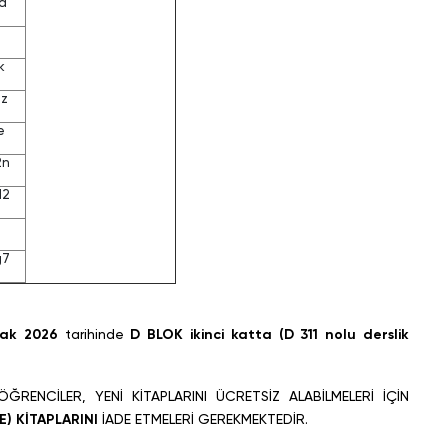
a
k
z
e
2n
d2
a
g7
ak 2026
tarihinde
D BLOK ikinci katta (D 311 nolu derslik
ĞRENCİLER, YENİ KİTAPLARINI ÜCRETSİZ ALABİLMELERİ İÇİN
) KİTAPLARINI
İADE ETMELERİ GEREKMEKTEDİR.