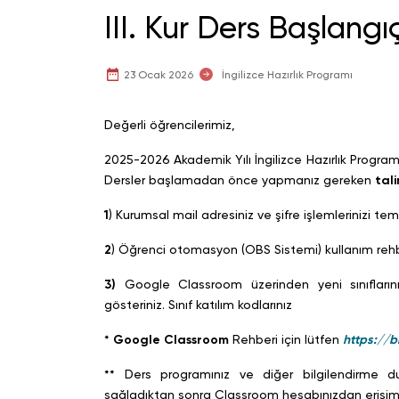
III. Kur Ders Başlang
23 Ocak 2026
İngilizce Hazırlık Programı
Değerli öğrencilerimiz,
2025-2026 Akademik Yılı İngilizce Hazırlık Programı 
Dersler başlamadan önce yapmanız gereken
tal
1
) Kurumsal mail adresiniz ve şifre işlemlerinizi te
2
) Öğrenci otomasyon (OBS Sistemi) kullanım rehbe
3)
Google Classroom üzerinden yeni sınıfları
gösteriniz. Sınıf katılım kodlarınız
*
Google Classroom
Rehberi için lütfen
https://b
** Ders programınız ve diğer bilgilendirme d
sağladıktan sonra Classroom hesabınızdan erişim