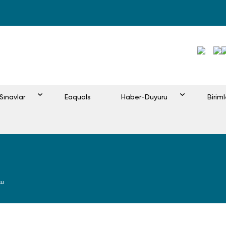
Sınavlar
Eaquals
Haber-Duyuru
Birim
su