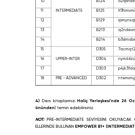
10
B124
o2q5nas
11
INTERMEDIATE
B125
lf3hmvmi
12
B129
rpmynxq
13
B213
q2ndesn
14
B214
b3slmab
15
D305
7acmqt
16
UPPER-INTER
D304
nym46z
17
D303
p4jk3fd
18
PRE - ADVANCED
D302
ntwmim
4)
Ders kitaplarınızı
Haliç Yerleşkesi’nde
26 Oc
önünden
) temin edebilirsiniz.
NOT:
PRE-INTERMEDIATE SEVİYESİNİ OKUYACAK Ö
ELLERİNDE BULUNAN
EMPOWER B1+ (INTERMEDIATE