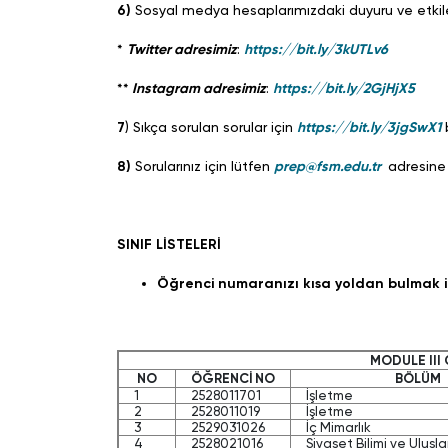
6)
Sosyal medya hesaplarımızdaki duyuru ve etkileşi
*
Twitter adresimiz
:
https://bit.ly/3kUTLv6
**
Instagram adresimiz
:
https://bit.ly/2GjHjX5
7
) Sıkça sorulan sorular için
https://bit.ly/3jgSwX1
b
8)
Sorularınız için lütfen
prep@fsm.edu.tr
adresine 
SINIF LİSTELERİ
Öğrenci numaranızı kısa yoldan bulmak i
MODULE III 
NO
ÖĞRENCİ NO
BÖLÜM
1
2528011701
İşletme
2
2528011019
İşletme
3
2529031026
İç Mimarlık
4
2528021016
Siyaset Bilimi ve Uluslar