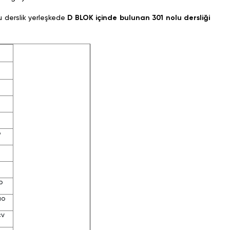
u derslik yerleşkede
D BLOK içinde bulunan 301 nolu dersliği
6
p
uo
cv