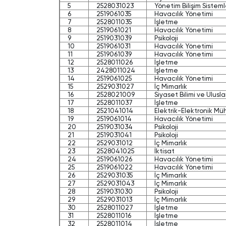
5
2528031023
Yönetim Bilişim Sisteml
6
2519061035
Havacılık Yönetimi
7
2528011035
İşletme
8
2519061021
Havacılık Yönetimi
9
2519031039
Psikoloji
10
2519061031
Havacılık Yönetimi
11
2519061039
Havacılık Yönetimi
12
2528011026
İşletme
13
2428011024
İşletme
14
2519061025
Havacılık Yönetimi
15
2529031027
İç Mimarlık
16
2528021009
Siyaset Bilimi ve Uluslar
17
2528011037
İşletme
18
2521041014
Elektrik-Elektronik Mü
19
2519061014
Havacılık Yönetimi
20
2519031034
Psikoloji
21
2519031041
Psikoloji
22
2529031012
İç Mimarlık
23
2528041025
İktisat
24
2519061026
Havacılık Yönetimi
25
2519061022
Havacılık Yönetimi
26
2529031035
İç Mimarlık
27
2529031043
İç Mimarlık
28
2519031030
Psikoloji
29
2529031013
İç Mimarlık
30
2528011027
İşletme
31
2528011016
İşletme
32
2528011014
İşletme