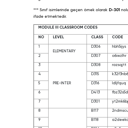
*** Sınıf isimlerinde geçen örnek olarak
D-301
nol
ifade etmektedir.
MODULE III CLASSROOM CODES
NO
LEVEL
CLASS
CODE
1
D306
hbh5ijys
ELEMENTARY
2
D307
o6iwzlhr
3
D308
razsqjtt
4
D315
k32f3nb
5
PRE-INTER
D316
ldljfquq
6
D413
fbz32s5d
7
D301
yt2mk6b
8
B117
2ndmsc
9
B118
a2deek