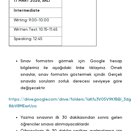
17 MART 2026, SALI
Intermediate
Writing: 9:00-10:00
Written Test: 10:15-11:45
Speaking: 12:45
Sınav formatını görmek için Google hesap
bilgileriniz ile aşağıdaki linke tıklayınız. Örnek
sınavlar, sınav formatını göstermek içindir. Gerçek
sınavda soruların zorluk derecesi seviyeye göre
değişecektir.
https://drive.google.com/drive/folders/1aKfu3V05V9KfBBI_3dg
8ibV8MEwrUza
Yazma sınavının ilk 30 dakikasından sonra gelen
öğrenciler sınava alınmayacaklardır.
Öğrencilerin ilk 30 dakika sınıftan ayrılmalarına izin