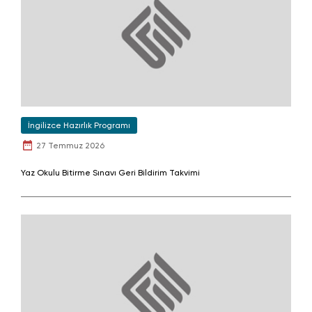
İngilizce Hazırlık Programı
27 Temmuz 2026
Yaz Okulu Bitirme Sınavı Geri Bildirim Takvimi